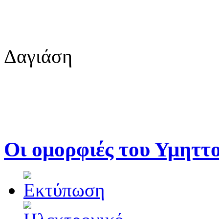
Κλ
Δαγιάση
Οι ομορφιές του Υμηττ