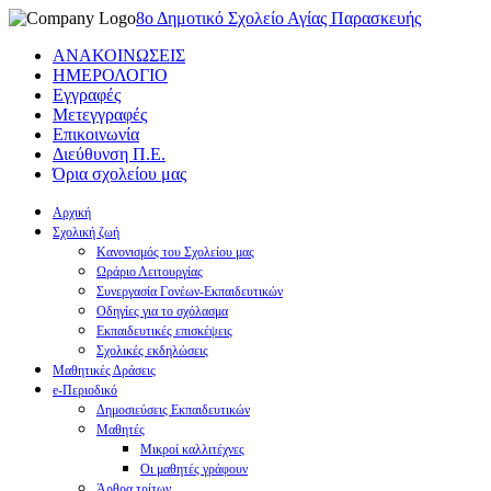
8ο Δημοτικό Σχολείο Αγίας Παρασκευής
ΑΝΑΚΟΙΝΩΣΕΙΣ
ΗΜΕΡΟΛΟΓΙΟ
Εγγραφές
Μετεγγραφές
Επικοινωνία
Διεύθυνση Π.Ε.
Όρια σχολείου μας
Αρχική
Σχολική ζωή
Κανονισμός του Σχολείου μας
Ωράριο Λειτουργίας
Συνεργασία Γονέων-Εκπαιδευτικών
Οδηγίες για το σχόλασμα
Εκπαιδευτικές επισκέψεις
Σχολικές εκδηλώσεις
Μαθητικές Δράσεις
e-Περιοδικό
Δημοσιεύσεις Εκπαιδευτικών
Μαθητές
Μικροί καλλιτέχνες
Οι μαθητές γράφουν
Άρθρα τρίτων