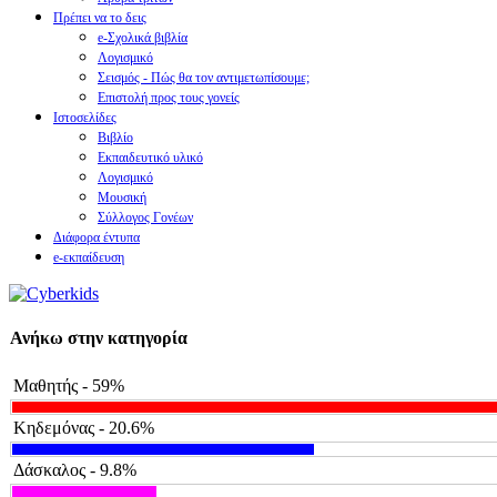
Πρέπει να το δεις
e-Σχολικά βιβλία
Λογισμικό
Σεισμός - Πώς θα τον αντιμετωπίσουμε;
Επιστολή προς τους γονείς
Ιστοσελίδες
Βιβλίο
Εκπαιδευτικό υλικό
Λογισμικό
Μουσική
Σύλλογος Γονέων
Διάφορα έντυπα
e-εκπαίδευση
Ανήκω στην κατηγορία
Μαθητής - 59%
Κηδεμόνας - 20.6%
Δάσκαλος - 9.8%