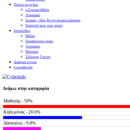
Πρέπει να το δεις
e-Σχολικά βιβλία
Λογισμικό
Σεισμός - Πώς θα τον αντιμετωπίσουμε;
Επιστολή προς τους γονείς
Ιστοσελίδες
Βιβλίο
Εκπαιδευτικό υλικό
Λογισμικό
Μουσική
Σύλλογος Γονέων
Διάφορα έντυπα
e-εκπαίδευση
Ανήκω στην κατηγορία
Μαθητής - 59%
Κηδεμόνας - 20.6%
Δάσκαλος - 9.8%