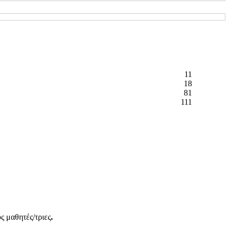
11
18
81
111
ς μαθητές/τριες
.