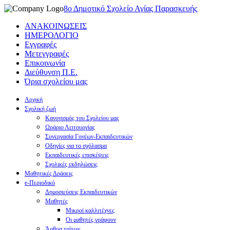
8ο Δημοτικό Σχολείο Αγίας Παρασκευής
ΑΝΑΚΟΙΝΩΣΕΙΣ
ΗΜΕΡΟΛΟΓΙΟ
Εγγραφές
Μετεγγραφές
Επικοινωνία
Διεύθυνση Π.Ε.
Όρια σχολείου μας
Αρχική
Σχολική ζωή
Κανονισμός του Σχολείου μας
Ωράριο Λειτουργίας
Συνεργασία Γονέων-Εκπαιδευτικών
Οδηγίες για το σχόλασμα
Εκπαιδευτικές επισκέψεις
Σχολικές εκδηλώσεις
Μαθητικές Δράσεις
e-Περιοδικό
Δημοσιεύσεις Εκπαιδευτικών
Μαθητές
Μικροί καλλιτέχνες
Οι μαθητές γράφουν
Άρθρα τρίτων